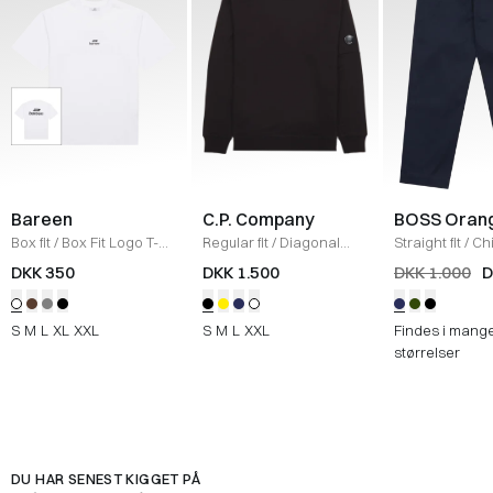
Bareen
C.P. Company
BOSS Oran
Box fit
/
Box Fit Logo T-
Regular fit
/
Diagonal
Straight fit
/
Ch
shirt
/
WHITE
Raised Fleece Crew
Straight
/
NAV
DKK 350
DKK 1.500
DKK 1.000
D
Neck Sweatshirt
/
SORT
S
M
L
XL
XXL
S
M
L
XXL
Findes i mang
størrelser
DU HAR SENEST KIGGET PÅ