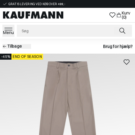
GRATIS LEVERING VED KØB OVER 499,-
Kurv
(0)
Menu
Tilbage
Brug for hjælp?
-45%
END OF SEASON