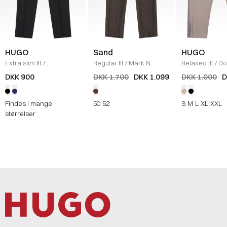
HUGO
Sand
HUGO
Extra slim fit
/
Regular fit
/
Mark N
Relaxed fit
/
Do
Hesten253X Bukser
/
Bukser
/
BRUN
Sweatpants
/
DKK 900
DKK 1.700
DKK 1.099
DKK 1.000
D
SORT
Findes i mange
50
52
S
M
L
XL
XXL
størrelser