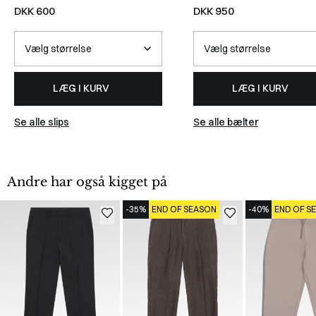
DKK 600
DKK 950
LÆG I KURV
LÆG I KURV
Se alle slips
Se alle bælter
Andre har også kigget på
-35%
END OF SEASON
-40%
END OF S