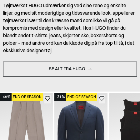
Tøjmærket HUGO udmærker sig ved sine rene og enkelte
linjer, og med sit moderigtige og tidssvarende look, appellerer
tøjmærket især til den kræsne mand som ikke vil gå på
kompromis med design eller kvalitet. Hos HUGO finder du
blandt andet t-shirts, jeans, skjorter, sko, boxershorts og
poloer – med andre ord kan du klæde dig på fra top til tå, i det
eksklusive designertøj.
SE ALT FRA HUGO
-45%
END OF SEASON
-31%
END OF SEASON