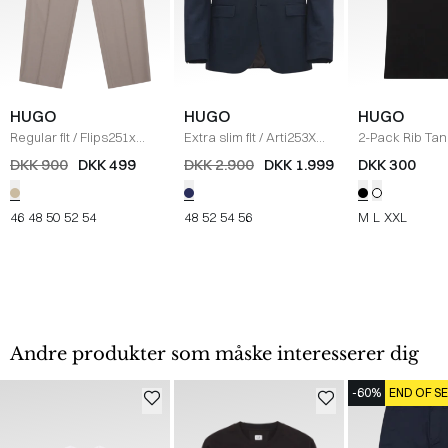
HUGO
HUGO
HUGO
Regular fit
/
Flips251x
Extra slim fit
/
Arti253X
2-Pack Rib Tan
Bukser
/
SAND
Blazer
/
NAVY
SORT
DKK 900
DKK 499
DKK 2.900
DKK 1.999
DKK 300
46
48
50
52
54
48
52
54
56
M
L
XXL
Andre produkter som måske interesserer dig
-60%
END OF S