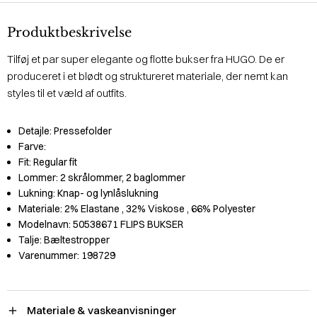
Produktbeskrivelse
Tilføj et par super elegante og flotte bukser fra HUGO. De er
produceret i et blødt og struktureret materiale, der nemt kan
styles til et væld af outfits.
Detajle:
Pressefolder
Farve:
Fit:
Regular fit
Lommer:
2 skrålommer, 2 baglommer
Lukning:
Knap- og lynlåslukning
Materiale:
2% Elastane
, 32% Viskose
, 66% Polyester
Modelnavn:
50538671 FLIPS BUKSER
Talje:
Bæltestropper
Varenummer:
198729
Materiale & vaskeanvisninger