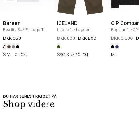
Bareen
ICELAND
C.P. Compa
Box fit
/
Box Fit Logo T-
Loose fit
/
Lagoon
Regular fit
/
CP 
shirt
/
WHITE
Bukser
/
OLIVE
Jakke
/
SORT
DKK 350
DKK 600
DKK 299
DKK 3.100
D
S
M
L
XL
XXL
S/34
XL/32
XL/34
M
L
DU HAR SENEST KIGGET PÅ
Shop videre