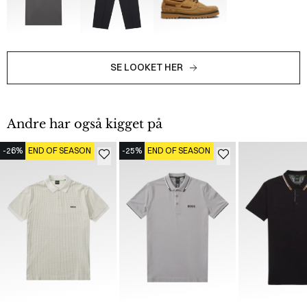
SE LOOKET HER
Andre har også kigget på
-26%
END OF SEASON
-25%
END OF SEASON