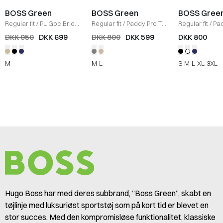
BOSS Green
BOSS Green
BOSS Gree
Regular fit
/
PL Goc Bride
Regular fit
/
Paddy Pro T-
Regular fit
/
Pa
Polo T-shirt
/
SAND
shirt
/
GRÅ
Polo
/
SORT/S
DKK 950
DKK 699
DKK 800
DKK 599
DKK 800
M
M
L
S
M
L
XL
3XL
Hugo Boss har med deres subbrand, ”Boss Green”, skabt en
tøjlinje med luksuriøst sportstøj som på kort tid er blevet en
stor succes. Med den kompromisløse funktionalitet, klassiske