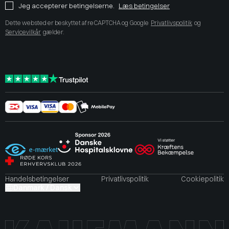
Jeg accepterer betingelserne.
Læs betingelser
Dette websted er beskyttet af reCAPTCHA og Google
Privatlivspolitik
og
Servicevilkår
gælder.
Handelsbetingelser
Privatlivspolitik
Cookiepolitik
Danmark / Dansk