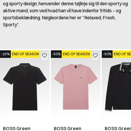
og sporty design, henvender denne tøjlinje sig til den sporty og
aktive mand, som ved hvad han vil have indenfor fritids – og
sportsbeklædning. Nøgleordene her er ”Relaxed, Fresh,
Sporty”.
-25%
END OF SEASON
-50%
END OF SEASON
-50%
END OF S
BOSS Green
BOSS Green
BOSS Gree