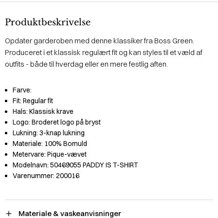
Produktbeskrivelse
Opdater garderoben med denne klassiker fra Boss Green.
Produceret i et klassisk regulært fit og kan styles til et væld af
outfits - både til hverdag eller en mere festlig aften.
Farve:
Fit:
Regular fit
Hals:
Klassisk krave
Logo:
Broderet logo på bryst
Lukning:
3-knap lukning
Materiale:
100% Bomuld
Metervare:
Pique-vævet
Modelnavn:
50469055 PADDY IS T-SHIRT
Varenummer:
200016
Materiale & vaskeanvisninger