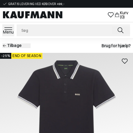
GRATIS LEVERING VED KØB OVER 499,-
Kurv
(0)
Menu
Tilbage
Brug for hjælp?
-25%
END OF SEASON