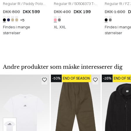
Regular fit
/
Paddy Polo
Regular fit
/
50506373 T-
Regular fit
/
FZ
T-shirt
/
SORT
shirt
/
LYS RØD
Sweatshirt
/
S
DKK 800
DKK 599
DKK 400
DKK 199
DKK 1.600
D
+5
Findes i mange
XL
XXL
Findes i mang
størrelser
størrelser
Andre produkter som måske interesserer dig
-50%
END OF SEASON
-26%
END OF S